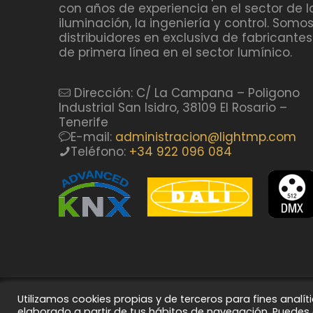
con años de experiencia en el sector de l
iluminación, la ingeniería y control. Somo
distribuidores en exclusiva de fabricantes
de primera línea en el sector lumínico.
Dirección: C/ La Campana – Poligono
Industrial San Isidro, 38109 El Rosario –
Tenerife
E-mail:
administracion@lightmp.com
Teléfono:
+34 922 096 084
Utilizamos cookies propias y de terceros para fines analí
@ 2024 MP Lightcan | Todos los derechos
elaborado a partir de tus hábitos de navegación. Puedes 