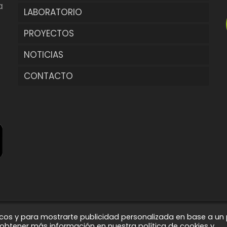
a
LABORATORIO
s
PROYECTOS
NOTICIAS
INTERIOR
CONTACTO
EXTERIOR
ORNAMENTAL
CONTROL
ticos y para mostrarte publicidad personalizada en base a un p
 reservados |
Aviso Legal
obtener más información en nuestra política de cookies y