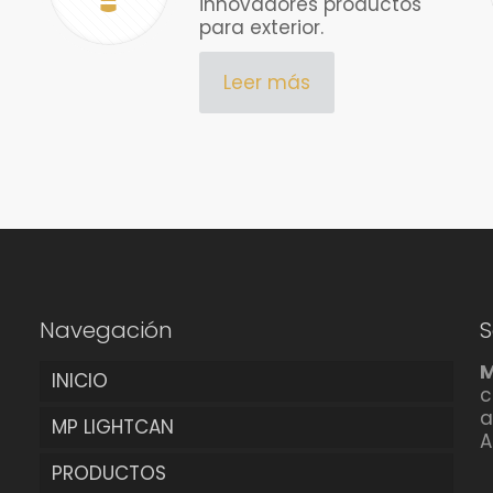
innovadores productos
para exterior.
Leer más
Navegación
S
M
INICIO
c
a
MP LIGHTCAN
A
PRODUCTOS