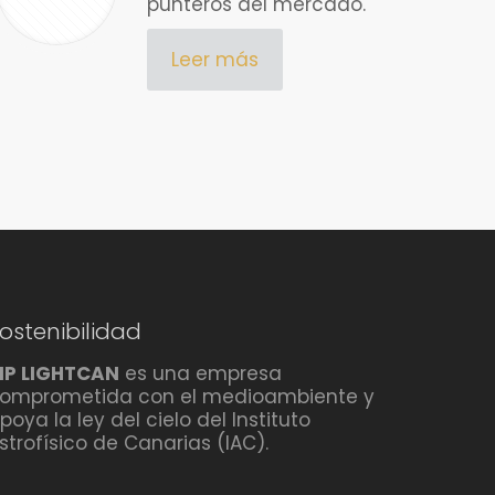
punteros del mercado.
Leer más
ostenibilidad
P LIGHTCAN
es una empresa
omprometida con el medioambiente y
poya la ley del cielo del Instituto
strofísico de Canarias (IAC).